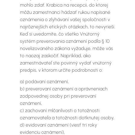
mohlo zdať. Krabica na recepcii, do ktorej
môžu zamestnanci hádzať rukou napísané
oznámenia o zlyhávaní vašej spoločnosti v
najrôznejších etických otázkach, to nevyrieši.
Keď si uvedomíte, čo všetko Vnútorný
systém preverovania oznámení podľa § 10
novelizovaného zákona vyžaduje, môže vás
to naozaj zaskočiť. Napríklad, ako
zamestnávateľ ste povinný vydať vnútorný
predpis, v ktorom určíte podrobnosti o:
a) podávaní oznámení,
b) preverovaní oznámení a oprávneniach
zodpovednej osoby pri preverovaní
oznámení,
c) zachovaní mlčanlivosti o totožnosti
oznamovateľa a totožnosti dotknutej osoby,
d) evidovaní oznámení (viesť tri roky
evidenciu oznámení),