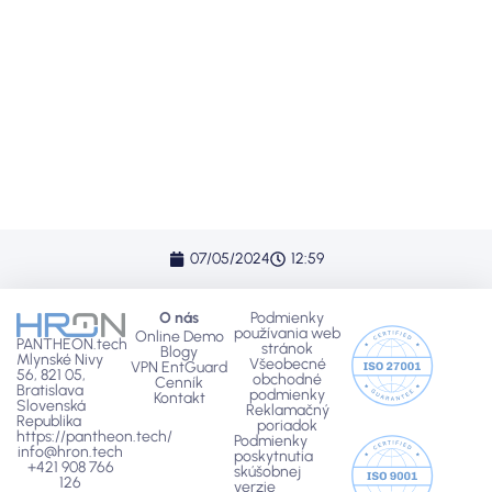
Zisti viac o HRON-e
Porozprávaj sa s našimi
odborníkmi o HRON-e.
Rezervuj si termín dnes!
07/05/2024
12:59
O nás
Podmienky
používania web
Online Demo
PANTHEON.tech
stránok
Blogy
Mlynské Nivy
Všeobecné
VPN EntGuard
56, 821 05,
obchodné
Cenník
Bratislava
podmienky
Kontakt
Slovenská
Reklamačný
Republika
poriadok
https://pantheon.tech/
Podmienky
info@hron.tech
poskytnutia
+421 908 766
skúšobnej
126
verzie