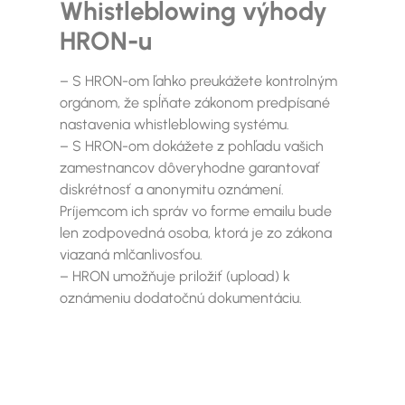
Whistleblowing výhody
HRON-u
– S HRON-om ľahko preukážete kontrolným
orgánom, že spĺňate zákonom predpísané
nastavenia whistleblowing systému.
– S HRON-om dokážete z pohľadu vašich
zamestnancov dôveryhodne garantovať
diskrétnosť a anonymitu oznámení.
Príjemcom ich správ vo forme emailu bude
len zodpovedná osoba, ktorá je zo zákona
viazaná mlčanlivosťou.
– HRON umožňuje priložiť (upload) k
oznámeniu dodatočnú dokumentáciu.