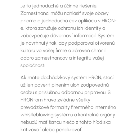
Je to jednoduché a účinné riešenie.
Zamestnanci môžu nahlásiť svoje obavy
priamo a jednoducho cez aplikáciu v HRON-
e, ktorá zaručuje ochranu ich identity a
zabezpečuje dôvernosť informácií. Systém
je navrhnutý tak, aby podporoval otvorenú
kultúru vo vašej firme a zároveň chránil
dobro zamestnancov a integritu vašej
spoločnosti.
Ak máte dochádzkový systém HRON, stačí
už len poveriť plnením úloh zodpovednú
osobu s príslušnou odbornou prípravou. S
HRON-om hravo zvládne všetky
prevádzkové formality firemného interného
whistleblowing systému a kontrolné orgány
nebudú mať šancu niečo z tohto hľadiska
kritizovať alebo penalizovať.