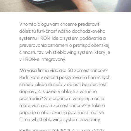
V tomto blogu vám chceme predstaviť
dôležitú funkčnosť nášho dochádzkového
systému HRON. Ide o systém podávania a
preverovania oznámení o protispoločenskej
činnosti, tzv. whistleblowing systém, ktorý je
v HRON-e integrovaný.
Má vaša firma viac ako 50 zamestnancov?
Podnikáte v oblasti poskytovania finančných
služieb, alebo služieb v oblasti bezpečnosti
dopravy, či služieb v oblasti životného
prostredia? Ste orgánom verejnej moci a
máte viac ako 5 zamestnancov? V takom
prípade máte zákonnú povinnosť mať vo
firme whistleblowing systém zavedený.
Podľa zákona č. 189/2023 Z. z. z roku 2023,