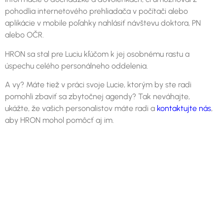
pohodlia internetového prehliadača v počítači alebo
aplikácie v mobile poľahky nahlásiť návštevu doktora, PN
alebo OČR.
HRON sa stal pre Luciu kľúčom k jej osobnému rastu a
úspechu celého personálneho oddelenia.
A vy? Máte tiež v práci svoje Lucie, ktorým by ste radi
pomohli zbaviť sa zbytočnej agendy? Tak neváhajte,
ukážte, že vašich personalistov máte radi a
kontaktujte nás
,
aby HRON mohol pomôcť aj im.
Learn more about HRON
Talk with our experts about HRON.