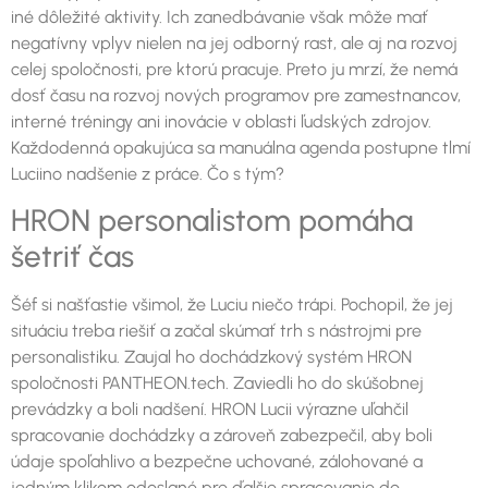
iné dôležité aktivity. Ich zanedbávanie však môže mať
negatívny vplyv nielen na jej odborný rast, ale aj na rozvoj
celej spoločnosti, pre ktorú pracuje. Preto ju mrzí, že nemá
dosť času na rozvoj nových programov pre zamestnancov,
interné tréningy ani inovácie v oblasti ľudských zdrojov.
Každodenná opakujúca sa manuálna agenda postupne tlmí
Luciino nadšenie z práce. Čo s tým?
HRON personalistom pomáha
šetriť čas
Šéf si našťastie všimol, že Luciu niečo trápi. Pochopil, že jej
situáciu treba riešiť a začal skúmať trh s nástrojmi pre
personalistiku. Zaujal ho dochádzkový systém HRON
spoločnosti PANTHEON.tech. Zaviedli ho do skúšobnej
prevádzky a boli nadšení. HRON Lucii výrazne uľahčil
spracovanie dochádzky a zároveň zabezpečil, aby boli
údaje spoľahlivo a bezpečne uchované, zálohované a
jedným klikom odoslané pre ďalšie spracovanie do