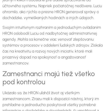
účtovného systému. Napriek počiatočnej nedôvere, Luciu
ohromilo, ako rýchlo a presne HRON generoval správy o
dochádzke, vymeškaných hodinách a iných údajoch.
Svojím intuitívnym rozhraním a jednoduchým ovládaním
HRON oslobodil Luciu od nadbytočnej administratívnej
agendy. Mohla sa konečne viac venovať zlepšovaniu
systémov a procesov v oddelení ľudských zdrojov. Získala
čas na kreativitu a rozvoj nových iniciatív, ktoré mali
priaznivý dopad na spokojnosť a angažovanosť
zamestnancov.
Zamestnanci majú tiež všetko
pod kontrolou
Ukázalo sa, že HRON uľahčil život aj všetkým
zamestnancom. Zrazu mali k dispozícií nástroj, ktorý im
prehľadne a jednoducho poskytoval všetky potrebné
informácie o dochádzke a dovolenkách, či umožňoval z