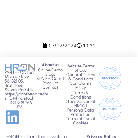
Book your appointment today!
07/02/2024
10:22
About us
Website Terms
Online Demo
of Use
PANTHEON.tech
Blogs
General Terms
Mlynské Nivy
VPN EntGuard
& Conditions
56, 821 05,
Price list
Complaints
Bratislava
Contact
Policy
Slovak Republic
Terms &
https://pantheon.tech/
Conditions
info@hron.tech
(Trial Version of
+421 908 766
HRON)
126
Personal Data
Protection
Terms of Use of
Cookies
HRON - attendance system,
Privacy Policy