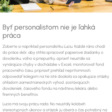
Byť personalistom nie je ľahká
práca
Zoberte si napríklad personalistku Luciu. Každé ráno chodí
do práce skôr, aby stihla spracovať papierové žiadanky o
dovolenku, voľno a priepustky, opraviť neustále sa
vynárajúce chyby v dochádzke v Exceli, monitorovať fond
pracovného času, pripraviť prehľad neprítomností,
odpovedať kolegom na tie isté dookola sa opakujúce otázky
ohľadom zamestnaneckých výhod, zostávajúcich
dovoleniek, časového fondu na návštevu lekára, alebo
firemných benefitov.
Lucia má svoju prácu rada. No neustály kolobeh
stereotypných úkonov a otázok ju oberá o čas potrebný na