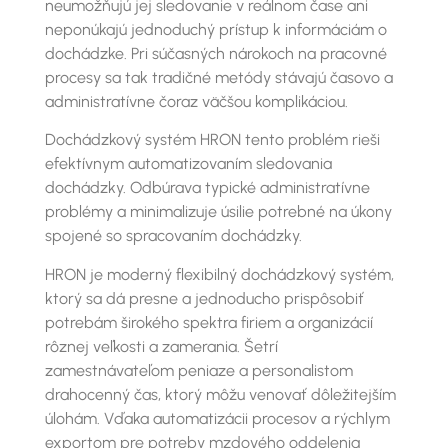
neumožňujú jej sledovanie v reálnom čase ani
neponúkajú jednoduchý prístup k informáciám o
dochádzke. Pri súčasných nárokoch na pracovné
procesy sa tak tradičné metódy stávajú časovo a
administratívne čoraz väčšou komplikáciou.
Dochádzkový systém HRON tento problém rieši
efektívnym automatizovaním sledovania
dochádzky. Odbúrava typické administratívne
problémy a minimalizuje úsilie potrebné na úkony
spojené so spracovaním dochádzky.
HRON je moderný flexibilný dochádzkový systém,
ktorý sa dá presne a jednoducho prispôsobiť
potrebám širokého spektra firiem a organizácií
rôznej veľkosti a zamerania. Šetrí
zamestnávateľom peniaze a personalistom
drahocenný čas, ktorý môžu venovať dôležitejším
úlohám. Vďaka automatizácii procesov a rýchlym
exportom pre potreby mzdového oddelenia