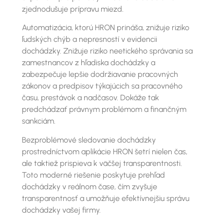
zjednodušuje prípravu miezd.
Automatizácia, ktorú HRON prináša, znižuje riziko
ľudských chýb a nepresností v evidencii
dochádzky. Znižuje riziko neetického správania sa
zamestnancov z hľadiska dochádzky a
zabezpečuje lepšie dodržiavanie pracovných
zákonov a predpisov týkajúcich sa pracovného
času, prestávok a nadčasov. Dokáže tak
predchádzať právnym problémom a finančným
sankciám.
Bezproblémové sledovanie dochádzky
prostredníctvom aplikácie HRON šetrí nielen čas,
ale taktiež prispieva k väčšej transparentnosti.
Toto moderné riešenie poskytuje prehľad
dochádzky v reálnom čase, čím zvyšuje
transparentnosť a umožňuje efektívnejšiu správu
dochádzky vašej firmy.