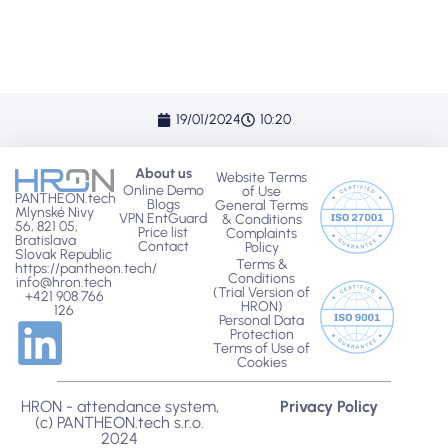
Book your appointment today!
19/01/2024
10:20
About us
Website Terms
Online Demo
of Use
PANTHEON.tech
Blogs
General Terms
Mlynské Nivy
VPN EntGuard
& Conditions
56, 821 05,
Price list
Complaints
Bratislava
Contact
Policy
Slovak Republic
Terms &
https://pantheon.tech/
Conditions
info@hron.tech
(Trial Version of
+421 908 766
HRON)
126
Personal Data
Protection
Terms of Use of
Cookies
HRON - attendance system,
Privacy Policy
(c) PANTHEON.tech s.r.o.
2024